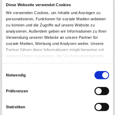
Diese Webseite verwendet Cookies
© Archiv Pinkafeld
Wir verwenden Cookies, um Inhalte und Anzeigen zu
personalisieren, Funktionen für soziale Medien anbieten
zu können und die Zugriffe auf unsere Website zu
analysieren. Außerdem geben wir Informationen zu Ihrer
Verwendung unserer Website an unsere Partner für
Samstag, 18. Juli 2026, 19:00 Uhr
soziale Medien, Werbung und Analysen weiter. Unsere
Partner führen diese Informationen möglicherweise mit
Evang. Pfarrgemeinde Oberwart,
weiteren Daten zusammen, die Sie ihnen bereitgestellt
Evang. Kirchengasse 6, 7400
haben oder die sie im Rahmen Ihrer Nutzung der Dienste
Oberwart
gesammelt haben.
Einwilligungsauswahl
Notwendig
Präferenzen
Statistiken