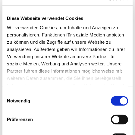
© unsplash
Diese Webseite verwendet Cookies
Wir verwenden Cookies, um Inhalte und Anzeigen zu
personalisieren, Funktionen für soziale Medien anbieten
zu können und die Zugriffe auf unsere Website zu
Mittwoch, 28. Oktober 2026, 18:00
analysieren. Außerdem geben wir Informationen zu Ihrer
Uhr
Verwendung unserer Website an unsere Partner für
soziale Medien, Werbung und Analysen weiter. Unsere
Wimmersaal Oberschützen,
Partner führen diese Informationen möglicherweise mit
weiteren Daten zusammen, die Sie ihnen bereitgestellt
Gottlieb-August-Wimmer-Platz 4,
haben oder die sie im Rahmen Ihrer Nutzung der Dienste
7432 Oberschützen
gesammelt haben.
Einwilligungsauswahl
Notwendig
Pfarrerin Tanja Sielemann
Präferenzen