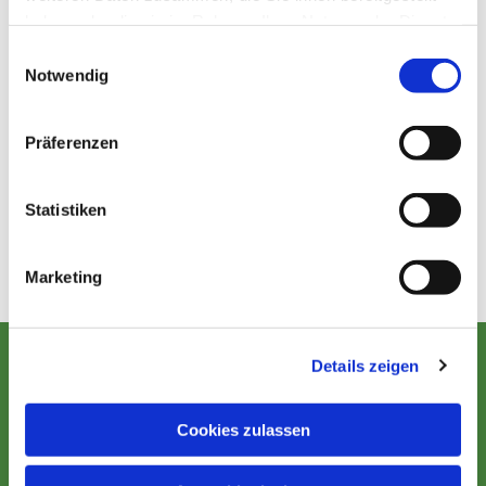
haben oder die sie im Rahmen Ihrer Nutzung der Dienste
gesammelt haben.
Einwilligungsauswahl
Notwendig
Entpflichtungsgottesdienst für Pfarrer Mag.
Präferenzen
Otto Mesmer
Sonntag, 25. August 2024, 15:00,
Statistiken
Evangelische Kirche Siget in der Wart
Marketing
Details zeigen
EVANGELISCH IM BEZIRK OBERWART
Cookies zulassen
Kontakt