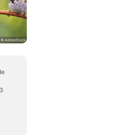
© AdobeStock
de
3