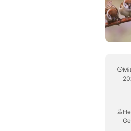
Mi
20
He
Ge