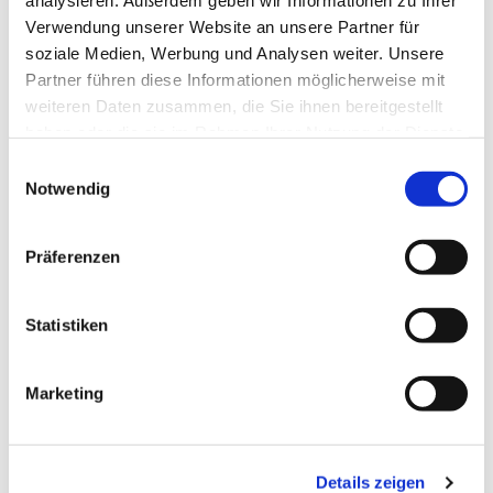
analysieren. Außerdem geben wir Informationen zu Ihrer
Verwendung unserer Website an unsere Partner für
soziale Medien, Werbung und Analysen weiter. Unsere
Partner führen diese Informationen möglicherweise mit
weiteren Daten zusammen, die Sie ihnen bereitgestellt
haben oder die sie im Rahmen Ihrer Nutzung der Dienste
gesammelt haben.
Einwilligungsauswahl
Notwendig
Präferenzen
© Gemeindearchiv Oberwart
Statistiken
Goldene- und Silberne Konfirmation in
Oberwart
Marketing
Herzliche Einladung zur Goldenen- und Silbernen
Konfirmation am 20. Oktober 2024, 9.30 Uhr
Details zeigen