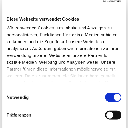
Diese Webseite verwendet Cookies
© Archiv Bad Tatzmannsdorf
Wir verwenden Cookies, um Inhalte und Anzeigen zu
personalisieren, Funktionen für soziale Medien anbieten
zu können und die Zugriffe auf unsere Website zu
analysieren. Außerdem geben wir Informationen zu Ihrer
Sonntag, 12. Juli 2026, 10:00 Uhr
Verwendung unserer Website an unsere Partner für
soziale Medien, Werbung und Analysen weiter. Unsere
Partner führen diese Informationen möglicherweise mit
Evangelische Kirche Bad
weiteren Daten zusammen, die Sie ihnen bereitgestellt
Tatzmannsdorf, Kirchenstraße 19,
haben oder die sie im Rahmen Ihrer Nutzung der Dienste
7431 Bad Tatzmannsdorf
gesammelt haben.
Einwilligungsauswahl
Notwendig
Pfarrer Carsten Merker-Bojarra
Präferenzen