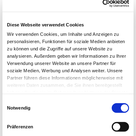
Diese Webseite verwendet Cookies
© Archiv Bad Tatzmannsdorf
Wir verwenden Cookies, um Inhalte und Anzeigen zu
personalisieren, Funktionen für soziale Medien anbieten
zu können und die Zugriffe auf unsere Website zu
analysieren. Außerdem geben wir Informationen zu Ihrer
Sonntag, 30. August 2026, 10:00
Verwendung unserer Website an unsere Partner für
Uhr
soziale Medien, Werbung und Analysen weiter. Unsere
Partner führen diese Informationen möglicherweise mit
Evangelische Kirche Bad
weiteren Daten zusammen, die Sie ihnen bereitgestellt
Tatzmannsdorf, Kirchenstraße 19,
haben oder die sie im Rahmen Ihrer Nutzung der Dienste
gesammelt haben.
7431 Bad Tatzmannsdorf
Einwilligungsauswahl
Notwendig
Pfarrer Carsten Merker-Bojarra
Präferenzen