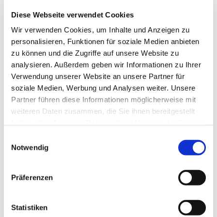
Diese Webseite verwendet Cookies
© Archiv Markt Allhau
Wir verwenden Cookies, um Inhalte und Anzeigen zu
personalisieren, Funktionen für soziale Medien anbieten
zu können und die Zugriffe auf unsere Website zu
analysieren. Außerdem geben wir Informationen zu Ihrer
Sonntag, 27. Juni 2027, 10:45 Uhr
Verwendung unserer Website an unsere Partner für
soziale Medien, Werbung und Analysen weiter. Unsere
Turmschule Loipersdorf,
Partner führen diese Informationen möglicherweise mit
weiteren Daten zusammen, die Sie ihnen bereitgestellt
Turmschulweg 14, 7410 Loipersdorf
haben oder die sie im Rahmen Ihrer Nutzung der Dienste
gesammelt haben.
Einwilligungsauswahl
Lektor Kurt Acs
Notwendig
Präferenzen
Statistiken