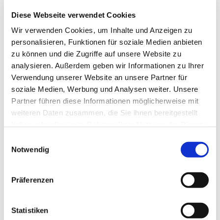
Diese Webseite verwendet Cookies
© Archiv Markt Allhau
Wir verwenden Cookies, um Inhalte und Anzeigen zu
personalisieren, Funktionen für soziale Medien anbieten
zu können und die Zugriffe auf unsere Website zu
analysieren. Außerdem geben wir Informationen zu Ihrer
Sonntag, 9. Mai 2027, 09:30 Uhr
Verwendung unserer Website an unsere Partner für
soziale Medien, Werbung und Analysen weiter. Unsere
Kirche Markt Allhau, Kirchengasse
Partner führen diese Informationen möglicherweise mit
weiteren Daten zusammen, die Sie ihnen bereitgestellt
3, 7411 Markt Allhau
haben oder die sie im Rahmen Ihrer Nutzung der Dienste
gesammelt haben.
Einwilligungsauswahl
Lektor Robert Christian Pimperl
Notwendig
Präferenzen
Statistiken