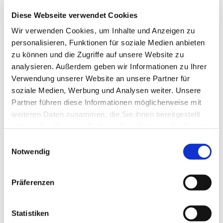
Diese Webseite verwendet Cookies
© Archiv Markt Allhau
Wir verwenden Cookies, um Inhalte und Anzeigen zu
personalisieren, Funktionen für soziale Medien anbieten
zu können und die Zugriffe auf unsere Website zu
analysieren. Außerdem geben wir Informationen zu Ihrer
Sonntag, 27. Juni 2027, 09:30 Uhr
Verwendung unserer Website an unsere Partner für
soziale Medien, Werbung und Analysen weiter. Unsere
Kirche Markt Allhau, Kirchengasse
Partner führen diese Informationen möglicherweise mit
weiteren Daten zusammen, die Sie ihnen bereitgestellt
3, 7411 Markt Allhau
haben oder die sie im Rahmen Ihrer Nutzung der Dienste
gesammelt haben.
Einwilligungsauswahl
Lektor Robert Christian Pimperl
Notwendig
Präferenzen
Statistiken