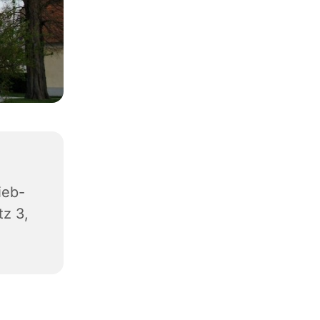
ieb-
z 3,