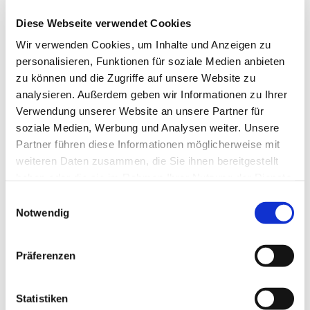
Diese Webseite verwendet Cookies
Wir verwenden Cookies, um Inhalte und Anzeigen zu
personalisieren, Funktionen für soziale Medien anbieten
zu können und die Zugriffe auf unsere Website zu
analysieren. Außerdem geben wir Informationen zu Ihrer
Sonntag, 30. August 2026, 09:30
Verwendung unserer Website an unsere Partner für
Uhr
soziale Medien, Werbung und Analysen weiter. Unsere
Partner führen diese Informationen möglicherweise mit
Pfarrkirche Oberschützen, Gottlieb-
weiteren Daten zusammen, die Sie ihnen bereitgestellt
haben oder die sie im Rahmen Ihrer Nutzung der Dienste
August-Wimmer-Platz 3, 7432
gesammelt haben.
Einwilligungsauswahl
Oberschützen
Notwendig
Präferenzen
Statistiken