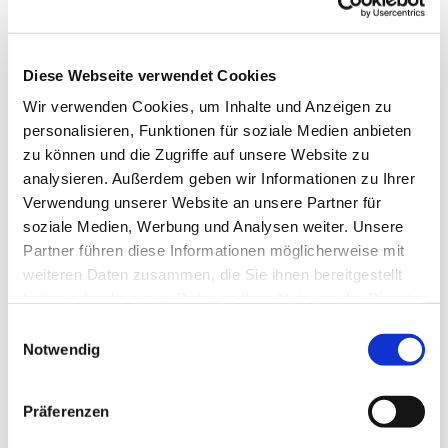
Diese Webseite verwendet Cookies
Wir verwenden Cookies, um Inhalte und Anzeigen zu
personalisieren, Funktionen für soziale Medien anbieten
Sonntag, 13. Dezember 2026, 09:30
zu können und die Zugriffe auf unsere Website zu
Uhr
analysieren. Außerdem geben wir Informationen zu Ihrer
Verwendung unserer Website an unsere Partner für
soziale Medien, Werbung und Analysen weiter. Unsere
Pfarrkirche Oberschützen, Gottlieb-
Partner führen diese Informationen möglicherweise mit
August-Wimmer-Platz 3, 7432
weiteren Daten zusammen, die Sie ihnen bereitgestellt
Oberschützen
haben oder die sie im Rahmen Ihrer Nutzung der Dienste
gesammelt haben.
Einwilligungsauswahl
Pfarrerin Tanja Sielemann, Musik -
Notwendig
Wimmergymnasium
Präferenzen