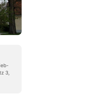
ieb-
z 3,