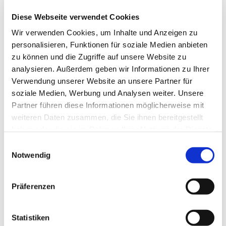
Diese Webseite verwendet Cookies
Wir verwenden Cookies, um Inhalte und Anzeigen zu
personalisieren, Funktionen für soziale Medien anbieten
zu können und die Zugriffe auf unsere Website zu
analysieren. Außerdem geben wir Informationen zu Ihrer
Sonntag, 28. Februar 2027, 09:30
Verwendung unserer Website an unsere Partner für
Uhr
soziale Medien, Werbung und Analysen weiter. Unsere
Partner führen diese Informationen möglicherweise mit
Pfarrkirche Oberschützen, Gottlieb-
weiteren Daten zusammen, die Sie ihnen bereitgestellt
haben oder die sie im Rahmen Ihrer Nutzung der Dienste
August-Wimmer-Platz 3, 7432
gesammelt haben.
Einwilligungsauswahl
Oberschützen
Notwendig
Präferenzen
Statistiken