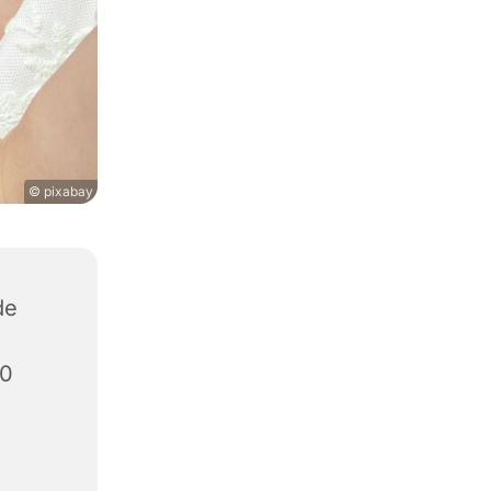
© pixabay
de
00