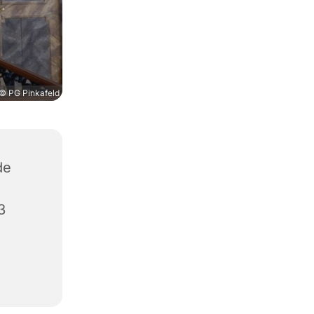
© PG Pinkafeld
de
3