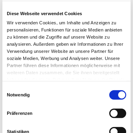
© PG Pinkafeld
Diese Webseite verwendet Cookies
Wir verwenden Cookies, um Inhalte und Anzeigen zu
personalisieren, Funktionen für soziale Medien anbieten
zu können und die Zugriffe auf unsere Website zu
Sonntag, 28. März 2027, 09:30 Uhr
analysieren. Außerdem geben wir Informationen zu Ihrer
Verwendung unserer Website an unsere Partner für
soziale Medien, Werbung und Analysen weiter. Unsere
Evang. Pfarrgemeinde A.B.
Partner führen diese Informationen möglicherweise mit
Pinkafeld, Kirchengasse 7, 7423
weiteren Daten zusammen, die Sie ihnen bereitgestellt
Pinkafeld
haben oder die sie im Rahmen Ihrer Nutzung der Dienste
gesammelt haben.
Einwilligungsauswahl
Pfarramtskandidat Gösta Gehring
Notwendig
Präferenzen
Statistiken