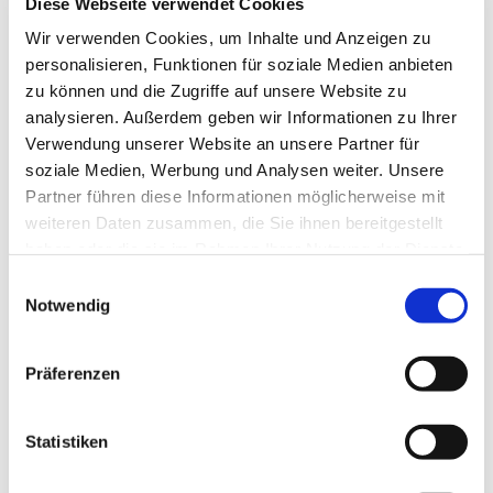
Diese Webseite verwendet Cookies
Wir verwenden Cookies, um Inhalte und Anzeigen zu
personalisieren, Funktionen für soziale Medien anbieten
zu können und die Zugriffe auf unsere Website zu
analysieren. Außerdem geben wir Informationen zu Ihrer
Verwendung unserer Website an unsere Partner für
Sonntag, 21. März 2027, 09:30 Uhr
soziale Medien, Werbung und Analysen weiter. Unsere
Partner führen diese Informationen möglicherweise mit
Evang. Pfarrgemeinde Rechnitz,
weiteren Daten zusammen, die Sie ihnen bereitgestellt
haben oder die sie im Rahmen Ihrer Nutzung der Dienste
Hochstraße 3, 7471 Rechnitz
gesammelt haben.
Einwilligungsauswahl
Notwendig
Präferenzen
Statistiken