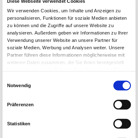
Diese Webseite verwendet Cookies
Wir verwenden Cookies, um Inhalte und Anzeigen zu
personalisieren, Funktionen für soziale Medien anbieten
zu können und die Zugriffe auf unsere Website zu
analysieren. Außerdem geben wir Informationen zu Ihrer
Verwendung unserer Website an unsere Partner für
Sonntag, 30. Mai 2027, 09:30 Uhr
soziale Medien, Werbung und Analysen weiter. Unsere
Partner führen diese Informationen möglicherweise mit
Evang. Pfarrgemeinde Rechnitz,
weiteren Daten zusammen, die Sie ihnen bereitgestellt
haben oder die sie im Rahmen Ihrer Nutzung der Dienste
Hochstraße 3, 7471 Rechnitz
gesammelt haben.
Einwilligungsauswahl
Notwendig
Präferenzen
Statistiken