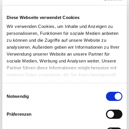
© Archiv Pinkafeld
Diese Webseite verwendet Cookies
Wir verwenden Cookies, um Inhalte und Anzeigen zu
personalisieren, Funktionen für soziale Medien anbieten
zu können und die Zugriffe auf unsere Website zu
Sonntag, 11. Oktober 2026, 19:00
analysieren. Außerdem geben wir Informationen zu Ihrer
Uhr
Verwendung unserer Website an unsere Partner für
soziale Medien, Werbung und Analysen weiter. Unsere
Evang. Tochtergemeinde
Partner führen diese Informationen möglicherweise mit
weiteren Daten zusammen, die Sie ihnen bereitgestellt
Riedlingsdorf, Untere Hauptstraße
haben oder die sie im Rahmen Ihrer Nutzung der Dienste
10, 7422 Riedlingsdorf
gesammelt haben.
Einwilligungsauswahl
Notwendig
Pfarrer Gösta Gehring
Präferenzen