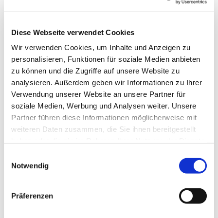
Diese Webseite verwendet Cookies
© pixabay
Wir verwenden Cookies, um Inhalte und Anzeigen zu
personalisieren, Funktionen für soziale Medien anbieten
zu können und die Zugriffe auf unsere Website zu
analysieren. Außerdem geben wir Informationen zu Ihrer
Sonntag, 9. August 2026, 09:30 Uhr
Verwendung unserer Website an unsere Partner für
soziale Medien, Werbung und Analysen weiter. Unsere
Partner führen diese Informationen möglicherweise mit
Evang. Pfarrgemeinde Oberwart,
weiteren Daten zusammen, die Sie ihnen bereitgestellt
Evang. Kirchengasse 6, 7400
haben oder die sie im Rahmen Ihrer Nutzung der Dienste
Oberwart
gesammelt haben.
Einwilligungsauswahl
Notwendig
Pfarrerin Sieglinde Pfänder
Präferenzen