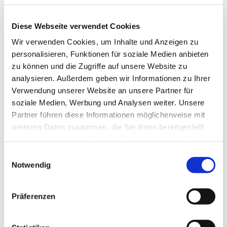
Diese Webseite verwendet Cookies
Wir verwenden Cookies, um Inhalte und Anzeigen zu
© Archiv Stadtschlaining
personalisieren, Funktionen für soziale Medien anbieten
zu können und die Zugriffe auf unsere Website zu
analysieren. Außerdem geben wir Informationen zu Ihrer
Verwendung unserer Website an unsere Partner für
Sonntag, 12. Juli 2026, 10:15 Uhr
soziale Medien, Werbung und Analysen weiter. Unsere
Partner führen diese Informationen möglicherweise mit
Kirche Goberling, Goberling 200,
weiteren Daten zusammen, die Sie ihnen bereitgestellt
7461 Stadtschlaining
haben oder die sie im Rahmen Ihrer Nutzung der Dienste
gesammelt haben.
Einwilligungsauswahl
Notwendig
Lektorin Andrea E. Postmann
Präferenzen