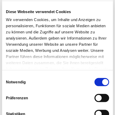
Diese Webseite verwendet Cookies
Wir verwenden Cookies, um Inhalte und Anzeigen zu
personalisieren, Funktionen für soziale Medien anbieten
zu können und die Zugriffe auf unsere Website zu
Freitag, 15. Oktober 2027, 19:00 Uhr
analysieren. Außerdem geben wir Informationen zu Ihrer
Verwendung unserer Website an unsere Partner für
soziale Medien, Werbung und Analysen weiter. Unsere
Evang. Pfarrgemeinde A.B.
Partner führen diese Informationen möglicherweise mit
Pinkafeld, Kirchengasse 9, 7423
weiteren Daten zusammen, die Sie ihnen bereitgestellt
Pinkafeld
haben oder die sie im Rahmen Ihrer Nutzung der Dienste
gesammelt haben.
Einwilligungsauswahl
CVJM
Notwendig
Präferenzen
Statistiken