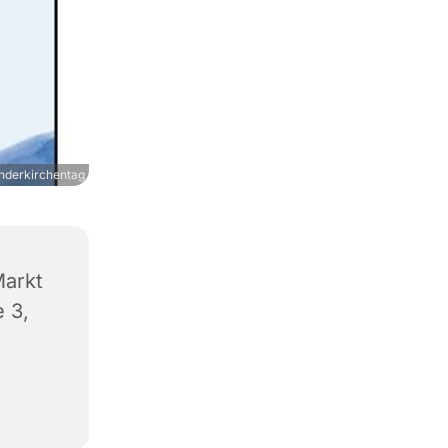
inderkirchentag
arkt
 3,