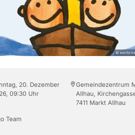
© werlte k
nntag, 20. Dezember
Gemeindezentrum M
26, 09:30 Uhr
Allhau, Kirchengasse
7411 Markt Allhau
go Team