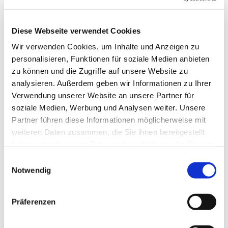
Diese Webseite verwendet Cookies
Wir verwenden Cookies, um Inhalte und Anzeigen zu
personalisieren, Funktionen für soziale Medien anbieten
zu können und die Zugriffe auf unsere Website zu
Donnerstag, 10. September 2026,
analysieren. Außerdem geben wir Informationen zu Ihrer
19:00 Uhr
Verwendung unserer Website an unsere Partner für
soziale Medien, Werbung und Analysen weiter. Unsere
Evang. Pfarrgemeinde A.B.
Partner führen diese Informationen möglicherweise mit
weiteren Daten zusammen, die Sie ihnen bereitgestellt
Pinkafeld, Kirchengasse 9, 7423
haben oder die sie im Rahmen Ihrer Nutzung der Dienste
Pinkafeld
gesammelt haben.
Einwilligungsauswahl
Notwendig
Leitung Elisabeth Bundschuh
Präferenzen