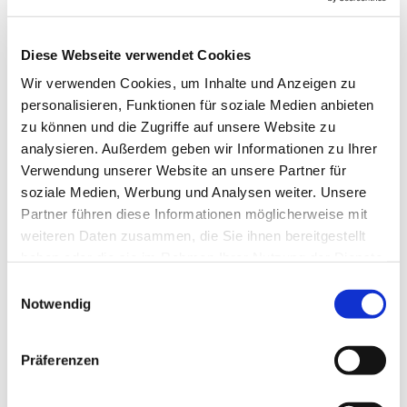
Diese Webseite verwendet Cookies
Wir verwenden Cookies, um Inhalte und Anzeigen zu
personalisieren, Funktionen für soziale Medien anbieten
zu können und die Zugriffe auf unsere Website zu
Donnerstag, 8. Oktober 2026, 19:00
analysieren. Außerdem geben wir Informationen zu Ihrer
Uhr
Verwendung unserer Website an unsere Partner für
soziale Medien, Werbung und Analysen weiter. Unsere
Evang. Pfarrgemeinde A.B.
Partner führen diese Informationen möglicherweise mit
weiteren Daten zusammen, die Sie ihnen bereitgestellt
Pinkafeld, Kirchengasse 9, 7423
haben oder die sie im Rahmen Ihrer Nutzung der Dienste
Pinkafeld
gesammelt haben.
Einwilligungsauswahl
Notwendig
Leitung Elisabeth Bundschuh
Präferenzen