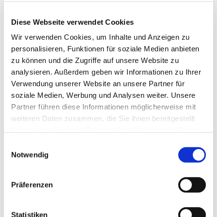
Diese Webseite verwendet Cookies
Wir verwenden Cookies, um Inhalte und Anzeigen zu
personalisieren, Funktionen für soziale Medien anbieten
zu können und die Zugriffe auf unsere Website zu
Donnerstag, 6. Mai 2027, 19:00 Uhr
analysieren. Außerdem geben wir Informationen zu Ihrer
Verwendung unserer Website an unsere Partner für
soziale Medien, Werbung und Analysen weiter. Unsere
Evang. Pfarrgemeinde A.B.
Partner führen diese Informationen möglicherweise mit
Pinkafeld, Kirchengasse 9, 7423
weiteren Daten zusammen, die Sie ihnen bereitgestellt
Pinkafeld
haben oder die sie im Rahmen Ihrer Nutzung der Dienste
gesammelt haben.
Einwilligungsauswahl
Leitung Elisabeth Bundschuh
Notwendig
Präferenzen
Statistiken