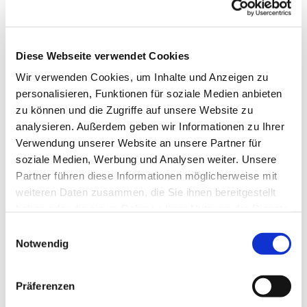
Diese Webseite verwendet Cookies
© iStock
Wir verwenden Cookies, um Inhalte und Anzeigen zu
personalisieren, Funktionen für soziale Medien anbieten
zu können und die Zugriffe auf unsere Website zu
analysieren. Außerdem geben wir Informationen zu Ihrer
Donnerstag, 23. Dezember 2027,
Verwendung unserer Website an unsere Partner für
18:00 Uhr
soziale Medien, Werbung und Analysen weiter. Unsere
Partner führen diese Informationen möglicherweise mit
Krankenhauskapelle Klinik
weiteren Daten zusammen, die Sie ihnen bereitgestellt
Oberwart, Dornburggasse 80, 7400
haben oder die sie im Rahmen Ihrer Nutzung der Dienste
gesammelt haben.
Oberwart
Einwilligungsauswahl
Notwendig
Pfarrer Carsten Merker-Bojarra
Präferenzen