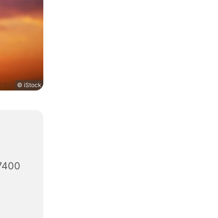
© iStock
7400