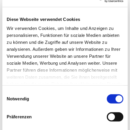
Diese Webseite verwendet Cookies
© iStock
Wir verwenden Cookies, um Inhalte und Anzeigen zu
personalisieren, Funktionen für soziale Medien anbieten
zu können und die Zugriffe auf unsere Website zu
analysieren. Außerdem geben wir Informationen zu Ihrer
Donnerstag, 13. Mai 2027, 18:00 Uhr
Verwendung unserer Website an unsere Partner für
soziale Medien, Werbung und Analysen weiter. Unsere
Partner führen diese Informationen möglicherweise mit
Krankenhauskapelle Klinik
weiteren Daten zusammen, die Sie ihnen bereitgestellt
Oberwart, Dornburggasse 80, 7400
haben oder die sie im Rahmen Ihrer Nutzung der Dienste
Oberwart
gesammelt haben.
Einwilligungsauswahl
Notwendig
Pfarrer Carsten Merker-Bojarra
Präferenzen