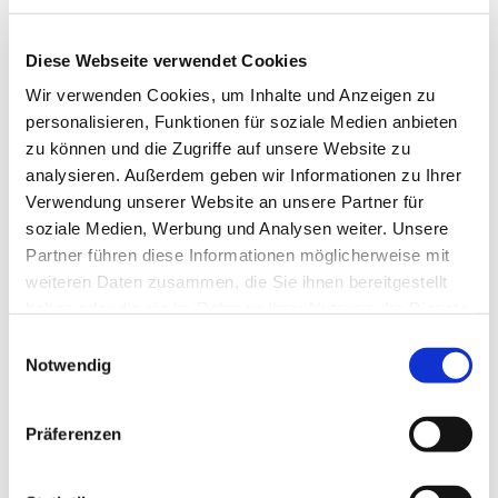
Diese Webseite verwendet Cookies
Wir verwenden Cookies, um Inhalte und Anzeigen zu
personalisieren, Funktionen für soziale Medien anbieten
zu können und die Zugriffe auf unsere Website zu
analysieren. Außerdem geben wir Informationen zu Ihrer
Verwendung unserer Website an unsere Partner für
Freitag, 28. August 2026, 18:00 -
soziale Medien, Werbung und Analysen weiter. Unsere
20:00 Uhr
Partner führen diese Informationen möglicherweise mit
weiteren Daten zusammen, die Sie ihnen bereitgestellt
Wimmersaal Oberschützen,
haben oder die sie im Rahmen Ihrer Nutzung der Dienste
gesammelt haben.
Gottlieb-August-Wimmer-Platz 4,
Einwilligungsauswahl
Notwendig
7432 Oberschützen
Präferenzen