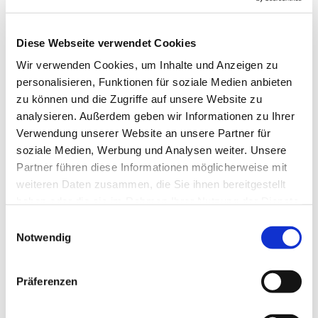
Diese Webseite verwendet Cookies
Wir verwenden Cookies, um Inhalte und Anzeigen zu
personalisieren, Funktionen für soziale Medien anbieten
zu können und die Zugriffe auf unsere Website zu
Donnerstag, 27. Juni 2024, 08:00
analysieren. Außerdem geben wir Informationen zu Ihrer
Uhr
Verwendung unserer Website an unsere Partner für
soziale Medien, Werbung und Analysen weiter. Unsere
Evangelische Kirche Bad
Partner führen diese Informationen möglicherweise mit
weiteren Daten zusammen, die Sie ihnen bereitgestellt
Tatzmannsdorf, Kirchenstraße 19,
haben oder die sie im Rahmen Ihrer Nutzung der Dienste
7431 Bad Tatzmannsdorf
gesammelt haben.
Einwilligungsauswahl
Notwendig
Pfarrer Carsten Merker-Bojarra
Präferenzen