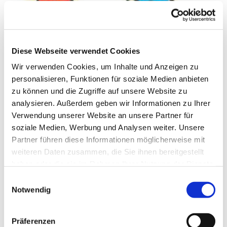
© PG Pinkafeld
Diese Webseite verwendet Cookies
Wir verwenden Cookies, um Inhalte und Anzeigen zu
Donnerstag, 17. April 2025, 15:30
personalisieren, Funktionen für soziale Medien anbieten
Uhr
zu können und die Zugriffe auf unsere Website zu
analysieren. Außerdem geben wir Informationen zu Ihrer
Verwendung unserer Website an unsere Partner für
Evang. Pfarrgemeinde A.B.
soziale Medien, Werbung und Analysen weiter. Unsere
Pinkafeld, Kirchengasse 9, 7423
Partner führen diese Informationen möglicherweise mit
Pinkafeld
weiteren Daten zusammen, die Sie ihnen bereitgestellt
haben oder die sie im Rahmen Ihrer Nutzung der Dienste
CVJM Süd-Ost
gesammelt haben.
Einwilligungsauswahl
Notwendig
Präferenzen