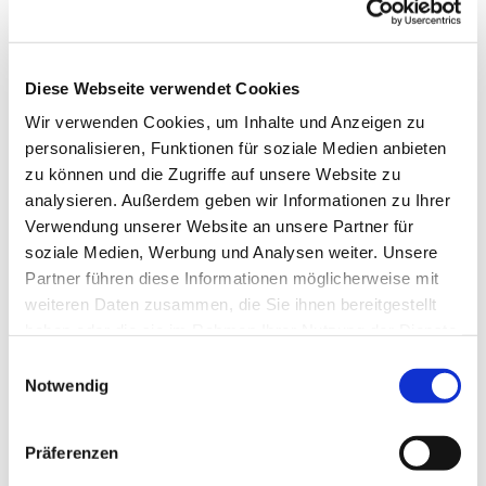
Diese Webseite verwendet Cookies
© pixabay
Wir verwenden Cookies, um Inhalte und Anzeigen zu
personalisieren, Funktionen für soziale Medien anbieten
zu können und die Zugriffe auf unsere Website zu
analysieren. Außerdem geben wir Informationen zu Ihrer
Samstag, 22. August 2026, 10:00
Verwendung unserer Website an unsere Partner für
Uhr
soziale Medien, Werbung und Analysen weiter. Unsere
Partner führen diese Informationen möglicherweise mit
Kirche Großpetersdorf,
weiteren Daten zusammen, die Sie ihnen bereitgestellt
Blumentalstraße 28, 7503
haben oder die sie im Rahmen Ihrer Nutzung der Dienste
gesammelt haben.
Großpetersdorf
Einwilligungsauswahl
Notwendig
Pfarrer Carsten Marx
Präferenzen